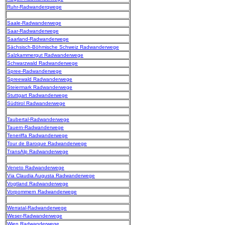
Ruhr-Radwanderqwege
Saale-Radwanderwege
Saar-Radwanderwege
Saarland-Radwanderwege
Sächsisch-Böhmische Schweiz Radwanderwege
Salzkammergut Radwanderwege
Schwarzwald Radwanderwege
Spree-Radwanderwege
Spreewald Radwanderwege
Steiermark Radwanderwege
Stuttgart Radwanderwege
Südtirol Radwanderwege
Taubertal-Radwanderwege
Tauern-Radwanderwege
Teneriffa Radwanderwege
Tour de Baroque Radwanderwege
TransAlp Radwanderwege
Veneto Radwanderwege
Via Claudia Augusta Radwanderwege
Vogtland Radwanderwege
Vorpommern Radwanderwege
Werratal-Radwanderwege
Weser-Radwanderwege
Wien Radwanderwege