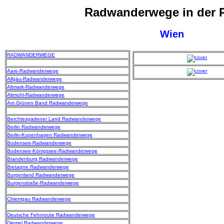
Radwanderwege in der 
Wien
RADWANDERWEGE
Aare-Radwanderwege
Allgäu-Radwanderwege
Altmark-Radwanderwege
Altmühl-Radwanderwege
Am Grünen Band Radwanderwege
Berchtesgadener Land Radwanderwege
Berlin Radwanderwege
Berlin-Kopenhagen Radwanderwege
Bodensee-Radwanderwege
Bodensee-Königssee-Radwanderwege
Brandenburg Radwanderwege
Bretagne Radwanderwege
Burgenland Radwanderwege
Burgenstraße-Radwanderwege
Chiemgau Radwanderwege
Deutsche Fehnroute Radwanderwege
Diemel Radwanderwege