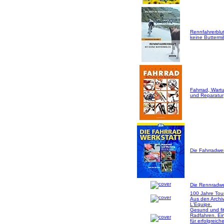
Rennfahrerblut
keine Buttermil
Fahrrad, Wart
und Reparatur
Die Fahrradwer
Die Rennradwer
100 Jahre Tou
Aus den Archi
L'Equipe.
Gesund und fi
Radfahren. Ei
für erfolgreich