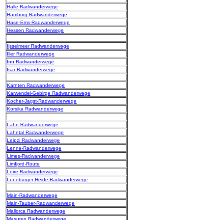
Halle Radwanderwege
Hamburg Radwanderwege
Hase-Ems-Radwanderwege
Hessen Radwanderwege
Ijsselmeer Radwanderwege
Iller Radwanderwege
Inn Radwanderwege
Isar Radwanderwege
Kärnten Radwanderwege
Karwendel-Gebirge Radwanderwege
Kocher-Jagst-Radwanderwege
Korsika Radwanderwege
Lahn-Radwanderwege
Lahntal Radwanderwege
Leipzi Radwanderwege
Lenne-Radwanderwege
Limes-Radwanderwege
Limfjord-Route
Loire Radwanderwege
Lüneburger-Heide Radwanderwege
Main-Radwanderwege
Main-Tauber-Radwanderwege
Mallorca Radwanderwege
Masuren Radwanderwege