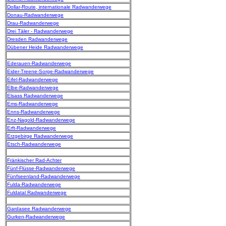
Dollar-Route, internationale Radwanderwege
Donau-Radwanderwege
Drau-Radwanderwege
Drei Täler - Radwanderwege
Dresden Radwanderwege
Dübener Heide Radwanderwege
Ederauen-Radwanderwege
Eider-Treene-Sorge-Radwanderwege
Eifel-Radwanderwege
Elbe-Radwanderwege
Elsass Radwanderwege
Ems-Radwanderwege
Enns-Radwanderwege
Enz-Nagold-Radwanderwege
Erft-Radwanderwege
Erzgebirge Radwanderwege
Etsch-Radwanderwege
Fränkischer Rad-Achter
Fünf-Flüsse-Radwanderwege
Fünfseenland-Radwanderwege
Fulda-Radwanderwege
Fuldatal Radwanderwege
Gardasee Radwanderwege
Gurken-Radwanderwege