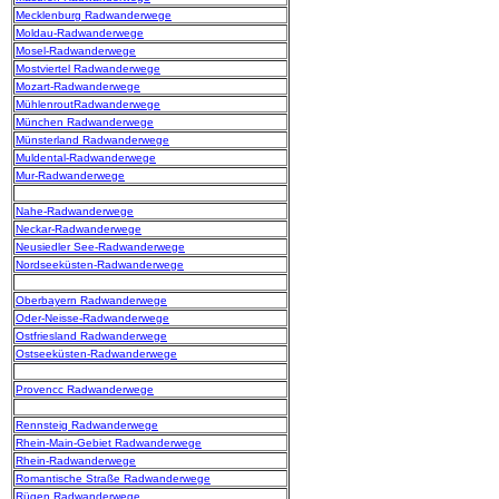
Mecklenburg Radwanderwege
Moldau-Radwanderwege
Mosel-Radwanderwege
Mostviertel Radwanderwege
Mozart-Radwanderwege
MühlenroutRadwanderwege
München Radwanderwege
Münsterland Radwanderwege
Muldental-Radwanderwege
Mur-Radwanderwege
Nahe-Radwanderwege
Neckar-Radwanderwege
Neusiedler See-Radwanderwege
Nordseeküsten-Radwanderwege
Oberbayern Radwanderwege
Oder-Neisse-Radwanderwege
Ostfriesland Radwanderwege
Ostseeküsten-Radwanderwege
Provencc Radwanderwege
Rennsteig Radwanderwege
Rhein-Main-Gebiet Radwanderwege
Rhein-Radwanderwege
Romantische Straße Radwanderwege
Rügen Radwanderwege