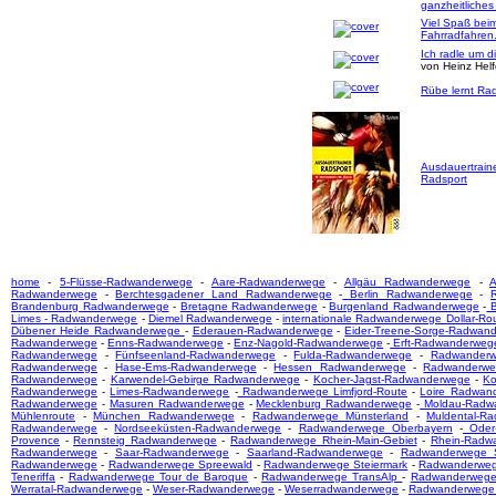
ganzheitliches
Viel Spaß bei
Fahrradfahren
Ich radle um d
von Heinz Hel
Rübe lernt Rad
Ausdauertrain
Radsport
home
-
5-Flüsse-Radwanderwege
-
Aare-Radwanderwege
-
Allgäu Radwanderwege
-
A
Radwanderwege
-
Berchtesgadener Land Radwanderwege
-
Berlin Radwanderwege
-
Brandenburg Radwanderwege
-
Bretagne Radwanderwege
-
Burgenland Radwanderwege
-
B
Limes - Radwanderwege
-
Diemel Radwanderwege
-
internationale Radwanderwege Dollar-Ro
Dübener Heide Radwanderwege
-
Ederauen-Radwanderwege
-
Eider-Treene-Sorge-Radwan
Radwanderwege
-
Enns-Radwanderwege
-
Enz-Nagold-Radwanderwege
-
Erft-Radwanderweg
Radwanderwege
-
Fünfseenland-Radwanderwege
-
Fulda-Radwanderwege
-
Radwanderw
Radwanderwege
-
Hase-Ems-Radwanderwege
-
Hessen Radwanderwege
-
Radwanderwe
Radwanderwege
-
Karwendel-Gebirge Radwanderwege
-
Kocher-Jagst-Radwanderwege
-
Ko
Radwanderwege
-
Limes-Radwanderwege
-
Radwanderwege Limfjord-Route
-
Loire Radwan
Radwanderwege
-
Masuren Radwanderwege
-
Mecklenburg Radwanderwege
-
Moldau-Radw
Mühlenroute
-
München Radwanderwege
-
Radwanderwege Münsterland
-
Muldental-R
Radwanderwege
-
Nordseeküsten-Radwanderwege
-
Radwanderwege Oberbayern
-
Oder-
Provence
-
Rennsteig Radwanderwege
-
Radwanderwege Rhein-Main-Gebiet
-
Rhein-Radw
Radwanderwege
-
Saar-Radwanderwege
-
Saarland-Radwanderwege
-
Radwanderwege S
Radwanderwege
-
Radwanderwege Spreewald
-
Radwanderwege Steiermark
-
Radwanderwege
Teneriffa
-
Radwanderwege Tour de Baroque
-
Radwanderwege TransAlp
-
Radwanderwege
Werratal-Radwanderwege
-
Weser-Radwanderwege
-
Weserradwanderwege
-
Radwanderwege