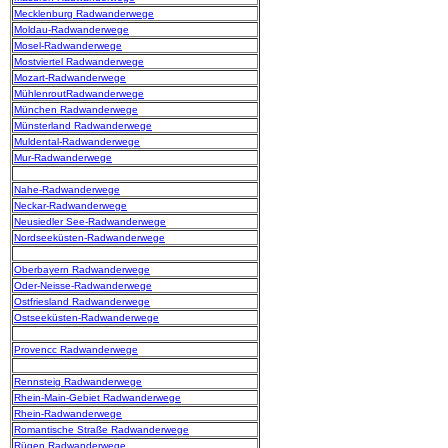
Mecklenburg Radwanderwege
Moldau-Radwanderwege
Mosel-Radwanderwege
Mostviertel Radwanderwege
Mozart-Radwanderwege
MühlenroutRadwanderwege
München Radwanderwege
Münsterland Radwanderwege
Muldental-Radwanderwege
Mur-Radwanderwege
Nahe-Radwanderwege
Neckar-Radwanderwege
Neusiedler See-Radwanderwege
Nordseeküsten-Radwanderwege
Oberbayern Radwanderwege
Oder-Neisse-Radwanderwege
Ostfriesland Radwanderwege
Ostseeküsten-Radwanderwege
Provencc Radwanderwege
Rennsteig Radwanderwege
Rhein-Main-Gebiet Radwanderwege
Rhein-Radwanderwege
Romantische Straße Radwanderwege
Rügen Radwanderwege