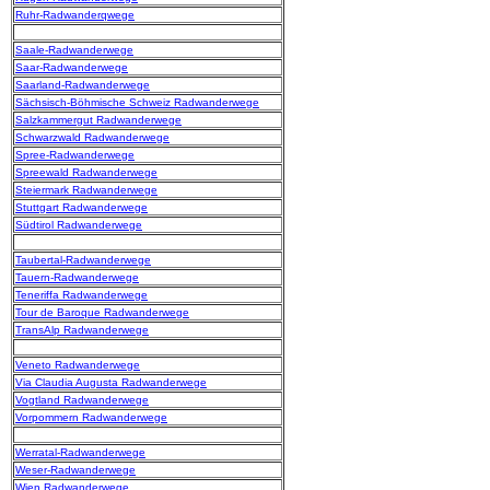
Ruhr-Radwanderqwege
Saale-Radwanderwege
Saar-Radwanderwege
Saarland-Radwanderwege
Sächsisch-Böhmische Schweiz Radwanderwege
Salzkammergut Radwanderwege
Schwarzwald Radwanderwege
Spree-Radwanderwege
Spreewald Radwanderwege
Steiermark Radwanderwege
Stuttgart Radwanderwege
Südtirol Radwanderwege
Taubertal-Radwanderwege
Tauern-Radwanderwege
Teneriffa Radwanderwege
Tour de Baroque Radwanderwege
TransAlp Radwanderwege
Veneto Radwanderwege
Via Claudia Augusta Radwanderwege
Vogtland Radwanderwege
Vorpommern Radwanderwege
Werratal-Radwanderwege
Weser-Radwanderwege
Wien Radwanderwege