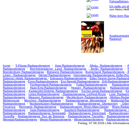
Fahrradfahren
Ich radle um d
von Heinz Hel
Rübe lernt Rad
Ausdauertrain
Radsport
home
-
5-Flüsse-Radwanderwege
-
Aare-Radwanderwege
-
Allgäu Radwanderwege
-
A
Radwanderwege
-
Berchtesgadener Land Radwanderwege
-
Berlin Radwanderwege
-
Brandenburg Radwanderwege
-
Bretagne Radwanderwege
-
Burgenland Radwanderwege
-
B
Limes - Radwanderwege
-
Diemel Radwanderwege
-
internationale Radwanderwege Dollar-Ro
Dübener Heide Radwanderwege
-
Ederauen-Radwanderwege
-
Eider-Treene-Sorge-Radwan
Radwanderwege
-
Enns-Radwanderwege
-
Enz-Nagold-Radwanderwege
-
Erft-Radwanderweg
Radwanderwege
-
Fünfseenland-Radwanderwege
-
Fulda-Radwanderwege
-
Radwanderw
Radwanderwege
-
Hase-Ems-Radwanderwege
-
Hessen Radwanderwege
-
Radwanderwe
Radwanderwege
-
Karwendel-Gebirge Radwanderwege
-
Kocher-Jagst-Radwanderwege
-
Ko
Radwanderwege
-
Limes-Radwanderwege
-
Radwanderwege Limfjord-Route
-
Loire Radwan
Radwanderwege
-
Masuren Radwanderwege
-
Mecklenburg Radwanderwege
-
Moldau-Radw
Mühlenroute
-
München Radwanderwege
-
Radwanderwege Münsterland
-
Muldental-R
Radwanderwege
-
Nordseeküsten-Radwanderwege
-
Radwanderwege Oberbayern
-
Oder-
Provence
-
Rennsteig Radwanderwege
-
Radwanderwege Rhein-Main-Gebiet
-
Rhein-Radw
Radwanderwege
-
Saar-Radwanderwege
-
Saarland-Radwanderwege
-
Radwanderwege S
Radwanderwege
-
Radwanderwege Spreewald
-
Radwanderwege Steiermark
-
Radwanderwege
Teneriffa
-
Radwanderwege Tour de Baroque
-
Radwanderwege TransAlp
-
Radwanderwege
Werratal-Radwanderwege
-
Weser-Radwanderwege
-
Weserradwanderwege
-
Radwanderwege
Freitag, 07.08.2026 | Alle Informati