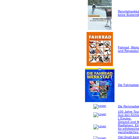
Rennfahrerblut
keine Buttermil
Fahrrad, Wart
und Reparatur
Die Fahrradwer
Die Rennradwer
100 Jahre Tou
Aus den Archi
L'Equipe.
Gesund und fi
Radfahren. Ei
für erfolgreich
ganzheitliches
Viel Spaß bei