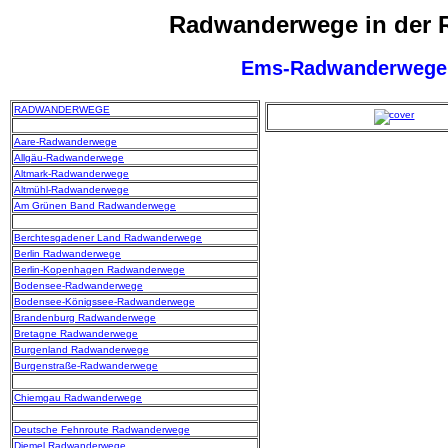
Radwanderwege in der 
Ems-Radwanderwege
RADWANDERWEGE
Aare-Radwanderwege
Allgäu-Radwanderwege
Altmark-Radwanderwege
Altmühl-Radwanderwege
Am Grünen Band Radwanderwege
Berchtesgadener Land Radwanderwege
Berlin Radwanderwege
Berlin-Kopenhagen Radwanderwege
Bodensee-Radwanderwege
Bodensee-Königssee-Radwanderwege
Brandenburg Radwanderwege
Bretagne Radwanderwege
Burgenland Radwanderwege
Burgenstraße-Radwanderwege
Chiemgau Radwanderwege
Deutsche Fehnroute Radwanderwege
Diemel Radwanderwege