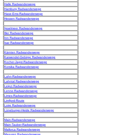
Halle Radwanderwege
Hamburg Radwanderwege
Hase-Ems-Radwanderwege
Hessen Radwanderwege
Ijsselmeer Radwanderwege
Iller Radwanderwege
Inn Radwanderwege
Isar Radwanderwege
Kärnten Radwanderwege
Karwendel-Gebirge Radwanderwege
Kocher-Jagst-Radwanderwege
Korsika Radwanderwege
Lahn-Radwanderwege
Lahntal Radwanderwege
Leipzi Radwanderwege
Lenne-Radwanderwege
Limes-Radwanderwege
Limfjord-Route
Loire Radwanderwege
Lüneburger-Heide Radwanderwege
Main-Radwanderwege
Main-Tauber-Radwanderwege
Mallorca Radwanderwege
Masuren Radwanderwege