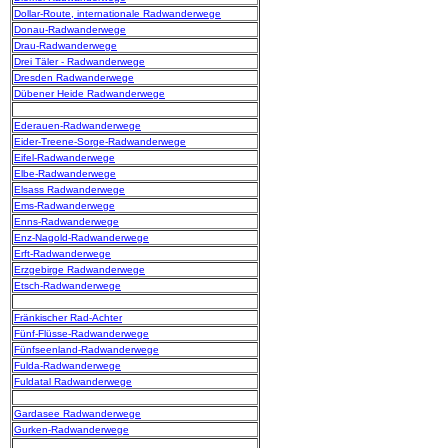
Dollar-Route, internationale Radwanderwege
Donau-Radwanderwege
Drau-Radwanderwege
Drei Täler - Radwanderwege
Dresden Radwanderwege
Dübener Heide Radwanderwege
Ederauen-Radwanderwege
Eider-Treene-Sorge-Radwanderwege
Eifel-Radwanderwege
Elbe-Radwanderwege
Elsass Radwanderwege
Ems-Radwanderwege
Enns-Radwanderwege
Enz-Nagold-Radwanderwege
Erft-Radwanderwege
Erzgebirge Radwanderwege
Etsch-Radwanderwege
Fränkischer Rad-Achter
Fünf-Flüsse-Radwanderwege
Fünfseenland-Radwanderwege
Fulda-Radwanderwege
Fuldatal Radwanderwege
Gardasee Radwanderwege
Gurken-Radwanderwege