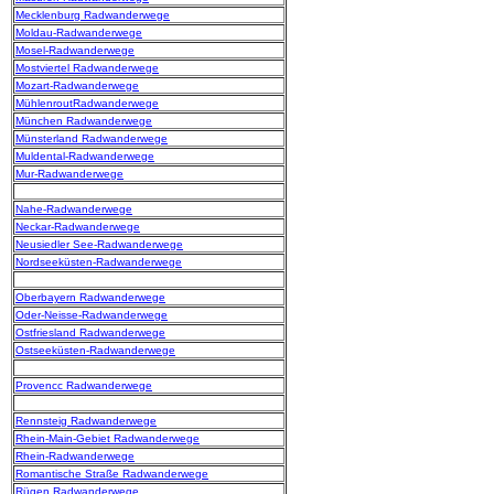
Mecklenburg Radwanderwege
Moldau-Radwanderwege
Mosel-Radwanderwege
Mostviertel Radwanderwege
Mozart-Radwanderwege
MühlenroutRadwanderwege
München Radwanderwege
Münsterland Radwanderwege
Muldental-Radwanderwege
Mur-Radwanderwege
Nahe-Radwanderwege
Neckar-Radwanderwege
Neusiedler See-Radwanderwege
Nordseeküsten-Radwanderwege
Oberbayern Radwanderwege
Oder-Neisse-Radwanderwege
Ostfriesland Radwanderwege
Ostseeküsten-Radwanderwege
Provencc Radwanderwege
Rennsteig Radwanderwege
Rhein-Main-Gebiet Radwanderwege
Rhein-Radwanderwege
Romantische Straße Radwanderwege
Rügen Radwanderwege