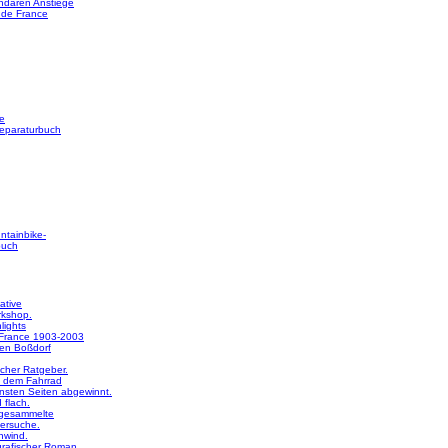
ndären Anstiege
 de France
e
reparaturbuch
ntainbike-
buch
ative
rkshop.
lights
 France 1903-2003
en Boßdorf
licher Ratgeber.
 dem Fahrrad
nsten Seiten abgewinnt.
 flach.
 gesammelte
ersuche.
nwind.
rafischer Roman.