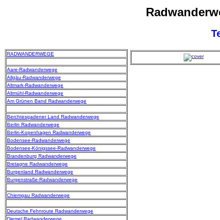
Radwanderwe
T
RADWANDERWEGE
Aare-Radwanderwege
Allgäu-Radwanderwege
Altmark-Radwanderwege
Altmühl-Radwanderwege
Am Grünen Band Radwanderwege
Berchtesgadener Land Radwanderwege
Berlin Radwanderwege
Berlin-Kopenhagen Radwanderwege
Bodensee-Radwanderwege
Bodensee-Königssee-Radwanderwege
Brandenburg Radwanderwege
Bretagne Radwanderwege
Burgenland Radwanderwege
Burgenstraße-Radwanderwege
Chiemgau Radwanderwege
Deutsche Fehnroute Radwanderwege
Diemel Radwanderwege