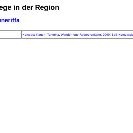
ge in der Region
eneriffa
Kompass Karten, Teneriffa. Wander- und Radtourenkarte. 2000. Beil. Kompassl