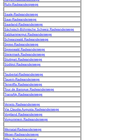
Ruhr-Radwanderqwege
Saale-Radwanderwege
Saar-Radwanderwege
Saarland-Radwanderwege
Sächsisch-Böhmische Schweiz Radwanderwege
Salzkammergut Radwanderwege
Schwarzwald Radwanderwege
Spree-Radwanderwege
Spreewald Radwanderwege
Steiermark Radwanderwege
Stuttgart Radwanderwege
Südtirol Radwanderwege
Taubertal-Radwanderwege
Tauern-Radwanderwege
Teneriffa Radwanderwege
Tour de Baroque Radwanderwege
TransAlp Radwanderwege
Veneto Radwanderwege
Via Claudia Augusta Radwanderwege
Vogtland Radwanderwege
Vorpommern Radwanderwege
Werratal-Radwanderwege
Weser-Radwanderwege
Wien Radwanderwege