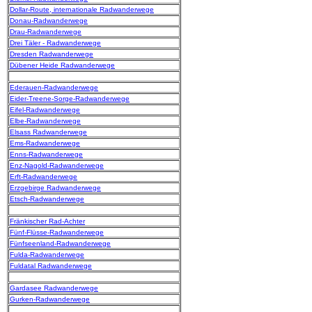
Dollar-Route, internationale Radwanderwege
Donau-Radwanderwege
Drau-Radwanderwege
Drei Täler - Radwanderwege
Dresden Radwanderwege
Dübener Heide Radwanderwege
Ederauen-Radwanderwege
Eider-Treene-Sorge-Radwanderwege
Eifel-Radwanderwege
Elbe-Radwanderwege
Elsass Radwanderwege
Ems-Radwanderwege
Enns-Radwanderwege
Enz-Nagold-Radwanderwege
Erft-Radwanderwege
Erzgebirge Radwanderwege
Etsch-Radwanderwege
Fränkischer Rad-Achter
Fünf-Flüsse-Radwanderwege
Fünfseenland-Radwanderwege
Fulda-Radwanderwege
Fuldatal Radwanderwege
Gardasee Radwanderwege
Gurken-Radwanderwege