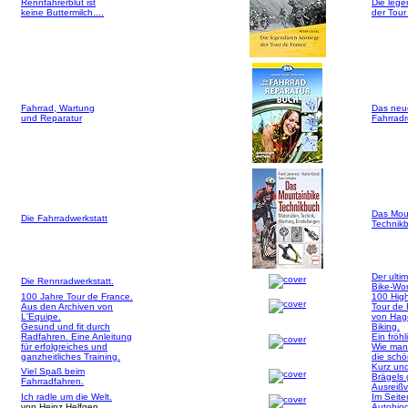
Rennfahrerblut ist
Die lege
keine Buttermilch....
der Tour
Fahrrad, Wartung
Das neu
und Reparatur
Fahrrad
Das Mou
Die Fahrradwerkstatt
Technik
Der ultim
Die Rennradwerkstatt.
Bike-Wo
100 Jahre Tour de France.
100 High
Aus den Archiven von
Tour de
L'Equipe.
von Hag
Gesund und fit durch
Biking.
Radfahren. Eine Anleitung
Ein fröh
für erfolgreiches und
Wie man
ganzheitliches Training.
die schö
Kurz und
Viel Spaß beim
Brägels
Fahrradfahren.
Ausreißv
Ich radle um die Welt.
Im Seite
von Heinz Helfgen
Autobiog