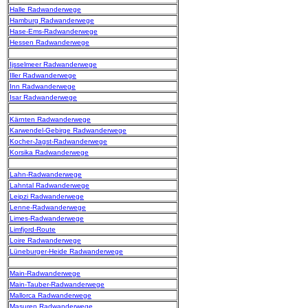
Halle Radwanderwege
Hamburg Radwanderwege
Hase-Ems-Radwanderwege
Hessen Radwanderwege
Ijsselmeer Radwanderwege
Iller Radwanderwege
Inn Radwanderwege
Isar Radwanderwege
Kärnten Radwanderwege
Karwendel-Gebirge Radwanderwege
Kocher-Jagst-Radwanderwege
Korsika Radwanderwege
Lahn-Radwanderwege
Lahntal Radwanderwege
Leipzi Radwanderwege
Lenne-Radwanderwege
Limes-Radwanderwege
Limfjord-Route
Loire Radwanderwege
Lüneburger-Heide Radwanderwege
Main-Radwanderwege
Main-Tauber-Radwanderwege
Mallorca Radwanderwege
Masuren Radwanderwege