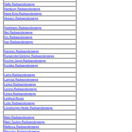
Halle Radwanderwege
Hamburg Radwanderwege
Hase-Ems-Radwanderwege
Hessen Radwanderwege
Ijsselmeer Radwanderwege
Iller Radwanderwege
Inn Radwanderwege
Isar Radwanderwege
Kärnten Radwanderwege
Karwendel-Gebirge Radwanderwege
Kocher-Jagst-Radwanderwege
Korsika Radwanderwege
Lahn-Radwanderwege
Lahntal Radwanderwege
Leipzi Radwanderwege
Lenne-Radwanderwege
Limes-Radwanderwege
Limfjord-Route
Loire Radwanderwege
Lüneburger-Heide Radwanderwege
Main-Radwanderwege
Main-Tauber-Radwanderwege
Mallorca Radwanderwege
Masuren Radwanderwege