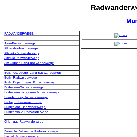
Radwanderwe
Mün
RADWANDERWEGE
Aare-Radwanderwege
Allgäu-Radwanderwege
Altmark-Radwanderwege
Altmühl-Radwanderwege
Am Grünen Band Radwanderwege
Berchtesgadener Land Radwanderwege
Berlin Radwanderwege
Berlin-Kopenhagen Radwanderwege
Bodensee-Radwanderwege
Bodensee-Königssee-Radwanderwege
Brandenburg Radwanderwege
Bretagne Radwanderwege
Burgenland Radwanderwege
Burgenstraße-Radwanderwege
Chiemgau Radwanderwege
Deutsche Fehnroute Radwanderwege
Diemel Radwanderwege