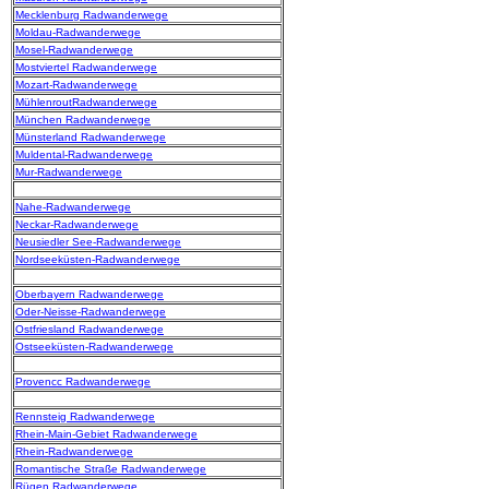
Mecklenburg Radwanderwege
Moldau-Radwanderwege
Mosel-Radwanderwege
Mostviertel Radwanderwege
Mozart-Radwanderwege
MühlenroutRadwanderwege
München Radwanderwege
Münsterland Radwanderwege
Muldental-Radwanderwege
Mur-Radwanderwege
Nahe-Radwanderwege
Neckar-Radwanderwege
Neusiedler See-Radwanderwege
Nordseeküsten-Radwanderwege
Oberbayern Radwanderwege
Oder-Neisse-Radwanderwege
Ostfriesland Radwanderwege
Ostseeküsten-Radwanderwege
Provencc Radwanderwege
Rennsteig Radwanderwege
Rhein-Main-Gebiet Radwanderwege
Rhein-Radwanderwege
Romantische Straße Radwanderwege
Rügen Radwanderwege