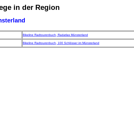
ge in der Region
sterland
Bikeline Radtourenbuch, Radatlas Münsterland
Bikeline Radtourenbuch, 100 Schlösser im Münsterland