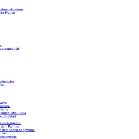
ndären Anstiege
 de France
e
reparaturbuch
ntainbike-
buch
ative
rkshop.
lights
 France 1903-2003
en Boßdorf
licher Ratgeber.
 dem Fahrrad
nsten Seiten abgewinnt.
 flach.
 gesammelte