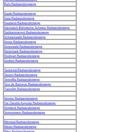
Ruhr-Radwanderqwege
Saale-Radwanderwege
Saar-Radwanderwege
Saarland-Radwanderwege
Sächsisch-Böhmische Schweiz Radwanderwege
Salzkammergut Radwanderwege
Schwarzwald Radwanderwege
Spree-Radwanderwege
Spreewald Radwanderwege
Steiermark Radwanderwege
Stuttgart Radwanderwege
Südtirol Radwanderwege
Taubertal-Radwanderwege
Tauern-Radwanderwege
Teneriffa Radwanderwege
Tour de Baroque Radwanderwege
TransAlp Radwanderwege
Veneto Radwanderwege
Via Claudia Augusta Radwanderwege
Vogtland Radwanderwege
Vorpommern Radwanderwege
Werratal-Radwanderwege
Weser-Radwanderwege
Wien Radwanderwege