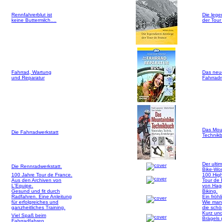
Rennfahrerblut ist
Die lege
keine Buttermilch....
der Tour
Fahrrad, Wartung
Das neu
und Reparatur
Fahrrad
Das Mou
Die Fahrradwerkstatt
Technik
Der ultim
Die Rennradwerkstatt.
Bike-Wo
100 Jahre Tour de France.
100 High
Aus den Archiven von
Tour de
L'Equipe.
von Hag
Gesund und fit durch
Biking.
Radfahren. Eine Anleitung
Ein fröh
für erfolgreiches und
Wie man
ganzheitliches Training.
die schö
Kurz und
Viel Spaß beim
Brägels
Fahrradfahren.