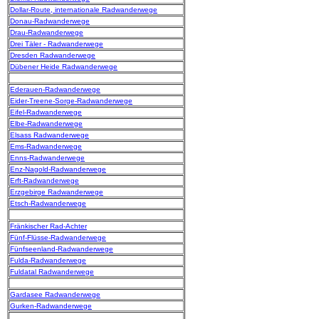
Dollar-Route, internationale Radwanderwege
Donau-Radwanderwege
Drau-Radwanderwege
Drei Täler - Radwanderwege
Dresden Radwanderwege
Dübener Heide Radwanderwege
Ederauen-Radwanderwege
Eider-Treene-Sorge-Radwanderwege
Eifel-Radwanderwege
Elbe-Radwanderwege
Elsass Radwanderwege
Ems-Radwanderwege
Enns-Radwanderwege
Enz-Nagold-Radwanderwege
Erft-Radwanderwege
Erzgebirge Radwanderwege
Etsch-Radwanderwege
Fränkischer Rad-Achter
Fünf-Flüsse-Radwanderwege
Fünfseenland-Radwanderwege
Fulda-Radwanderwege
Fuldatal Radwanderwege
Gardasee Radwanderwege
Gurken-Radwanderwege