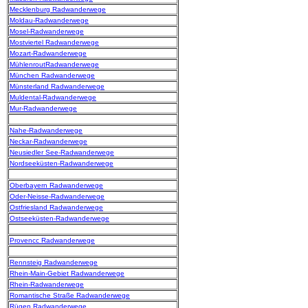
Mecklenburg Radwanderwege
Moldau-Radwanderwege
Mosel-Radwanderwege
Mostviertel Radwanderwege
Mozart-Radwanderwege
MühlenroutRadwanderwege
München Radwanderwege
Münsterland Radwanderwege
Muldental-Radwanderwege
Mur-Radwanderwege
Nahe-Radwanderwege
Neckar-Radwanderwege
Neusiedler See-Radwanderwege
Nordseeküsten-Radwanderwege
Oberbayern Radwanderwege
Oder-Neisse-Radwanderwege
Ostfriesland Radwanderwege
Ostseeküsten-Radwanderwege
Provencc Radwanderwege
Rennsteig Radwanderwege
Rhein-Main-Gebiet Radwanderwege
Rhein-Radwanderwege
Romantische Straße Radwanderwege
Rügen Radwanderwege