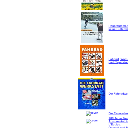
Rennfahrerblut
keine Buttermil
Fahrrad, Wart
und Reparatur
Die Fahrradwer
Die Rennradwer
100 Jahre Tou
Aus den Archi
L'Equipe.
Gesund und fi