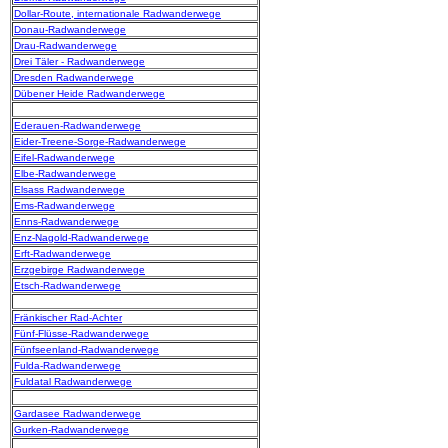
Dollar-Route, internationale Radwanderwege
Donau-Radwanderwege
Drau-Radwanderwege
Drei Täler - Radwanderwege
Dresden Radwanderwege
Dübener Heide Radwanderwege
Ederauen-Radwanderwege
Eider-Treene-Sorge-Radwanderwege
Eifel-Radwanderwege
Elbe-Radwanderwege
Elsass Radwanderwege
Ems-Radwanderwege
Enns-Radwanderwege
Enz-Nagold-Radwanderwege
Erft-Radwanderwege
Erzgebirge Radwanderwege
Etsch-Radwanderwege
Fränkischer Rad-Achter
Fünf-Flüsse-Radwanderwege
Fünfseenland-Radwanderwege
Fulda-Radwanderwege
Fuldatal Radwanderwege
Gardasee Radwanderwege
Gurken-Radwanderwege