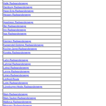
Halle Radwanderwege
Hamburg Radwanderwege
Hase-Ems-Radwanderwege
Hessen Radwanderwege
Ijsselmeer Radwanderwege
Iller Radwanderwege
Inn Radwanderwege
Isar Radwanderwege
Kärnten Radwanderwege
Karwendel-Gebirge Radwanderwege
Kocher-Jagst-Radwanderwege
Korsika Radwanderwege
Lahn-Radwanderwege
Lahntal Radwanderwege
Leipzi Radwanderwege
Lenne-Radwanderwege
Limes-Radwanderwege
Limfjord-Route
Loire Radwanderwege
Lüneburger-Heide Radwanderwege
Main-Radwanderwege
Main-Tauber-Radwanderwege
Mallorca Radwanderwege
Masuren Radwanderwege