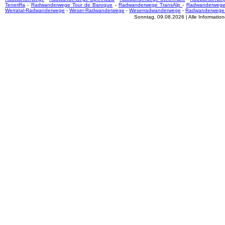
Teneriffa
-
Radwanderwege Tour de Baroque
-
Radwanderwege TransAlp
-
Radwanderwege
Werratal-Radwanderwege
-
Weser-Radwanderwege
-
Weserradwanderwege
-
Radwanderwege
Sonntag, 09.08.2026 | Alle Informati