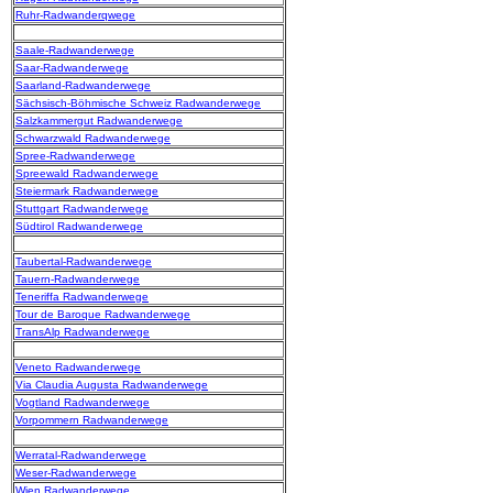
Ruhr-Radwanderqwege
Saale-Radwanderwege
Saar-Radwanderwege
Saarland-Radwanderwege
Sächsisch-Böhmische Schweiz Radwanderwege
Salzkammergut Radwanderwege
Schwarzwald Radwanderwege
Spree-Radwanderwege
Spreewald Radwanderwege
Steiermark Radwanderwege
Stuttgart Radwanderwege
Südtirol Radwanderwege
Taubertal-Radwanderwege
Tauern-Radwanderwege
Teneriffa Radwanderwege
Tour de Baroque Radwanderwege
TransAlp Radwanderwege
Veneto Radwanderwege
Via Claudia Augusta Radwanderwege
Vogtland Radwanderwege
Vorpommern Radwanderwege
Werratal-Radwanderwege
Weser-Radwanderwege
Wien Radwanderwege