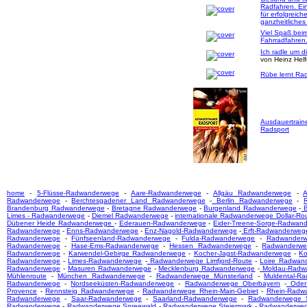
Radfahren. Ei
für erfolgreich
ganzheitliches
Viel Spaß bei
Fahrradfahren
Ich radle um d
von Heinz Hel
Rübe lernt Rad
Ausdauertrain
Radsport
home
-
5-Flüsse-Radwanderwege
-
Aare-Radwanderwege
-
Allgäu Radwanderwege
-
A
Radwanderwege
-
Berchtesgadener Land Radwanderwege
-
Berlin Radwanderwege
-
Brandenburg Radwanderwege
-
Bretagne Radwanderwege
-
Burgenland Radwanderwege
-
B
Limes - Radwanderwege
-
Diemel Radwanderwege
-
internationale Radwanderwege Dollar-Ro
Dübener Heide Radwanderwege
-
Ederauen-Radwanderwege
-
Eider-Treene-Sorge-Radwan
Radwanderwege
-
Enns-Radwanderwege
-
Enz-Nagold-Radwanderwege
-
Erft-Radwanderweg
Radwanderwege
-
Fünfseenland-Radwanderwege
-
Fulda-Radwanderwege
-
Radwanderw
Radwanderwege
-
Hase-Ems-Radwanderwege
-
Hessen Radwanderwege
-
Radwanderwe
Radwanderwege
-
Karwendel-Gebirge Radwanderwege
-
Kocher-Jagst-Radwanderwege
-
Ko
Radwanderwege
-
Limes-Radwanderwege
-
Radwanderwege Limfjord-Route
-
Loire Radwan
Radwanderwege
-
Masuren Radwanderwege
-
Mecklenburg Radwanderwege
-
Moldau-Radw
Mühlenroute
-
München Radwanderwege
-
Radwanderwege Münsterland
-
Muldental-R
Radwanderwege
-
Nordseeküsten-Radwanderwege
-
Radwanderwege Oberbayern
-
Oder-
Provence
-
Rennsteig Radwanderwege
-
Radwanderwege Rhein-Main-Gebiet
-
Rhein-Radw
Radwanderwege
-
Saar-Radwanderwege
-
Saarland-Radwanderwege
-
Radwanderwege S
Radwanderwege
-
Radwanderwege Spreewald
-
Radwanderwege Steiermark
-
Radwanderwege