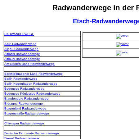
Radwanderwege in der 
Etsch-Radwanderweg
RADWANDERWEGE
Aare-Radwanderwege
Allgäu-Radwanderwege
Altmark-Radwanderwege
Altmühl-Radwanderwege
Am Grünen Band Radwanderwege
Berchtesgadener Land Radwanderwege
Berlin Radwanderwege
Berlin-Kopenhagen Radwanderwege
Bodensee-Radwanderwege
Bodensee-Königssee-Radwanderwege
Brandenburg Radwanderwege
Bretagne Radwanderwege
Burgenland Radwanderwege
Burgenstraße-Radwanderwege
Chiemgau Radwanderwege
Deutsche Fehnroute Radwanderwege
Diemel Radwanderwege