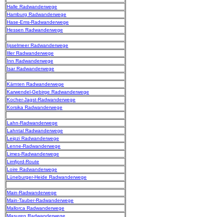
Halle Radwanderwege
Hamburg Radwanderwege
Hase-Ems-Radwanderwege
Hessen Radwanderwege
Ijsselmeer Radwanderwege
Iller Radwanderwege
Inn Radwanderwege
Isar Radwanderwege
Kärnten Radwanderwege
Karwendel-Gebirge Radwanderwege
Kocher-Jagst-Radwanderwege
Korsika Radwanderwege
Lahn-Radwanderwege
Lahntal Radwanderwege
Leipzi Radwanderwege
Lenne-Radwanderwege
Limes-Radwanderwege
Limfjord-Route
Loire Radwanderwege
Lüneburger-Heide Radwanderwege
Main-Radwanderwege
Main-Tauber-Radwanderwege
Mallorca Radwanderwege
Masuren Radwanderwege