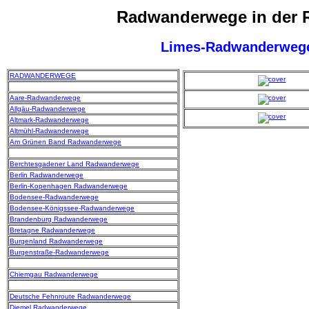
Radwanderwege in der 
Limes-Radwanderweg
RADWANDERWEGE
Aare-Radwanderwege
Allgäu-Radwanderwege
Altmark-Radwanderwege
Altmühl-Radwanderwege
Am Grünen Band Radwanderwege
Berchtesgadener Land Radwanderwege
Berlin Radwanderwege
Berlin-Kopenhagen Radwanderwege
Bodensee-Radwanderwege
Bodensee-Königssee-Radwanderwege
Brandenburg Radwanderwege
Bretagne Radwanderwege
Burgenland Radwanderwege
Burgenstraße-Radwanderwege
Chiemgau Radwanderwege
Deutsche Fehnroute Radwanderwege
Diemel Radwanderwege