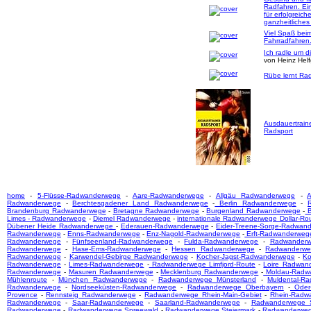
Radfahren. Ei
für erfolgreich
ganzheitliches
Viel Spaß bei
Fahrradfahren
Ich radle um d
von Heinz Hel
Rübe lernt Rad
Ausdauertrain
Radsport
home
-
5-Flüsse-Radwanderwege
-
Aare-Radwanderwege
-
Allgäu Radwanderwege
-
A
Radwanderwege
-
Berchtesgadener Land Radwanderwege
-
Berlin Radwanderwege
-
Brandenburg Radwanderwege
-
Bretagne Radwanderwege
-
Burgenland Radwanderwege
-
B
Limes - Radwanderwege
-
Diemel Radwanderwege
-
internationale Radwanderwege Dollar-Ro
Dübener Heide Radwanderwege
-
Ederauen-Radwanderwege
-
Eider-Treene-Sorge-Radwan
Radwanderwege
-
Enns-Radwanderwege
-
Enz-Nagold-Radwanderwege
-
Erft-Radwanderweg
Radwanderwege
-
Fünfseenland-Radwanderwege
-
Fulda-Radwanderwege
-
Radwanderw
Radwanderwege
-
Hase-Ems-Radwanderwege
-
Hessen Radwanderwege
-
Radwanderwe
Radwanderwege
-
Karwendel-Gebirge Radwanderwege
-
Kocher-Jagst-Radwanderwege
-
Ko
Radwanderwege
-
Limes-Radwanderwege
-
Radwanderwege Limfjord-Route
-
Loire Radwan
Radwanderwege
-
Masuren Radwanderwege
-
Mecklenburg Radwanderwege
-
Moldau-Radw
Mühlenroute
-
München Radwanderwege
-
Radwanderwege Münsterland
-
Muldental-R
Radwanderwege
-
Nordseeküsten-Radwanderwege
-
Radwanderwege Oberbayern
-
Oder-
Provence
-
Rennsteig Radwanderwege
-
Radwanderwege Rhein-Main-Gebiet
-
Rhein-Radw
Radwanderwege
-
Saar-Radwanderwege
-
Saarland-Radwanderwege
-
Radwanderwege S
Radwanderwege
-
Radwanderwege Spreewald
-
Radwanderwege Steiermark
-
Radwanderwege