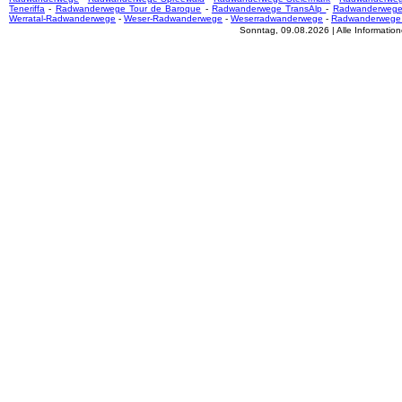
Teneriffa
-
Radwanderwege Tour de Baroque
-
Radwanderwege TransAlp
-
Radwanderwege
Werratal-Radwanderwege
-
Weser-Radwanderwege
-
Weserradwanderwege
-
Radwanderwege
Sonntag, 09.08.2026 | Alle Informati