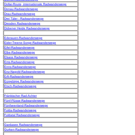
Dollar-Route, internationale Radwanderwege
Donau-Radwanderwege
Drau-Radwanderwege
Drei Täler - Radwanderwege
Dresden Radwanderwege
Dübener Heide Radwanderwege
Ederauen-Radwanderwege
Eider-Treene-Sorge-Radwanderwege
Eifel-Radwanderwege
Elbe-Radwanderwege
Elsass Radwanderwege
Ems-Radwanderwege
Enns-Radwanderwege
Enz-Nagold-Radwanderwege
Erft-Radwanderwege
Erzgebirge Radwanderwege
Etsch-Radwanderwege
Fränkischer Rad-Achter
Fünf-Flüsse-Radwanderwege
Fünfseenland-Radwanderwege
Fulda-Radwanderwege
Fuldatal Radwanderwege
Gardasee Radwanderwege
Gurken-Radwanderwege