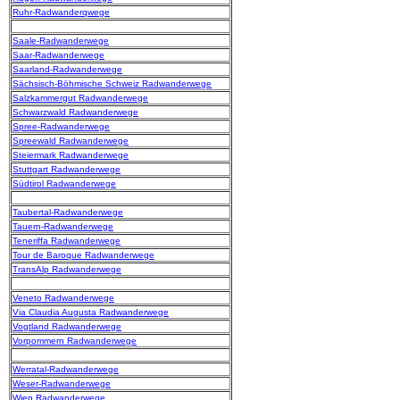
Ruhr-Radwanderqwege
Saale-Radwanderwege
Saar-Radwanderwege
Saarland-Radwanderwege
Sächsisch-Böhmische Schweiz Radwanderwege
Salzkammergut Radwanderwege
Schwarzwald Radwanderwege
Spree-Radwanderwege
Spreewald Radwanderwege
Steiermark Radwanderwege
Stuttgart Radwanderwege
Südtirol Radwanderwege
Taubertal-Radwanderwege
Tauern-Radwanderwege
Teneriffa Radwanderwege
Tour de Baroque Radwanderwege
TransAlp Radwanderwege
Veneto Radwanderwege
Via Claudia Augusta Radwanderwege
Vogtland Radwanderwege
Vorpommern Radwanderwege
Werratal-Radwanderwege
Weser-Radwanderwege
Wien Radwanderwege