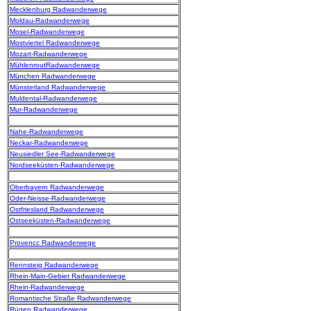
Mecklenburg Radwanderwege
Moldau-Radwanderwege
Mosel-Radwanderwege
Mostviertel Radwanderwege
Mozart-Radwanderwege
MühlenroutRadwanderwege
München Radwanderwege
Münsterland Radwanderwege
Muldental-Radwanderwege
Mur-Radwanderwege
Nahe-Radwanderwege
Neckar-Radwanderwege
Neusiedler See-Radwanderwege
Nordseeküsten-Radwanderwege
Oberbayern Radwanderwege
Oder-Neisse-Radwanderwege
Ostfriesland Radwanderwege
Ostseeküsten-Radwanderwege
Provencc Radwanderwege
Rennsteig Radwanderwege
Rhein-Main-Gebiet Radwanderwege
Rhein-Radwanderwege
Romantische Straße Radwanderwege
Rügen Radwanderwege