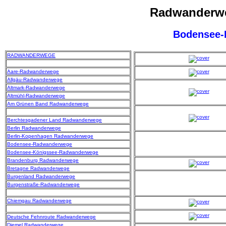
Radwanderwe
Bodensee
RADWANDERWEGE
Aare-Radwanderwege
Allgäu-Radwanderwege
Altmark-Radwanderwege
Altmühl-Radwanderwege
Am Grünen Band Radwanderwege
Berchtesgadener Land Radwanderwege
Berlin Radwanderwege
Berlin-Kopenhagen Radwanderwege
Bodensee-Radwanderwege
Bodensee-Königssee-Radwanderwege
Brandenburg Radwanderwege
Bretagne Radwanderwege
Burgenland Radwanderwege
Burgenstraße-Radwanderwege
Chiemgau Radwanderwege
Deutsche Fehnroute Radwanderwege
Diemel Radwanderwege