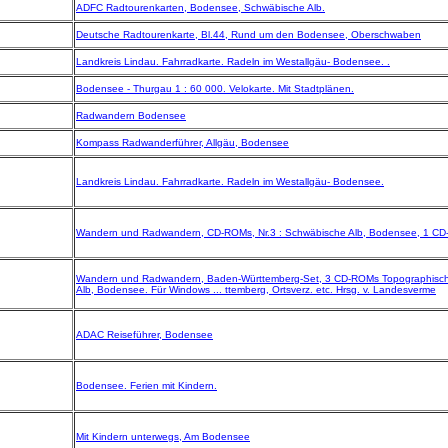
ADFC Radtourenkarten, Bodensee, Schwäbische Alb.
Deutsche Radtourenkarte, Bl.44, Rund um den Bodensee, Oberschwaben
Landkreis Lindau. Fahrradkarte. Radeln im Westallgäu- Bodensee. .
Bodensee - Thurgau 1 : 60 000. Velokarte. Mit Stadtplänen.
Radwandern Bodensee
Kompass Radwanderführer, Allgäu, Bodensee
Landkreis Lindau. Fahrradkarte. Radeln im Westallgäu- Bodensee.
Wandern und Radwandern, CD-ROMs, Nr.3 : Schwäbische Alb, Bodensee, 1 CD
Wandern und Radwandern, Baden-Württemberg-Set, 3 CD-ROMs Topographische
Alb, Bodensee. Für Windows ... ttemberg, Ortsverz. etc. Hrsg. v. Landesverme
ADAC Reiseführer, Bodensee
Bodensee. Ferien mit Kindern.
Mit Kindern unterwegs, Am Bodensee